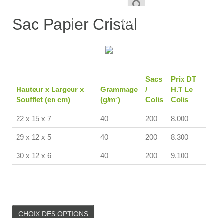
1,900
TND
–
Sac Papier Cristal
9,100
TND
Sacs
Prix DT
Hauteur x Largeur x
Grammage
/
H.T Le
Soufflet (en cm)
(g/m²)
Colis
Colis
22 x 15 x 7
40
200
8.000
29 x 12 x 5
40
200
8.300
30 x 12 x 6
40
200
9.100
CHOIX DES OPTIONS