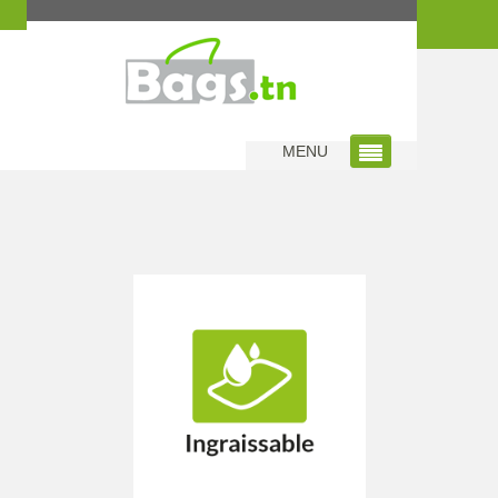
Home
|
Sac Ingraissable
MENU