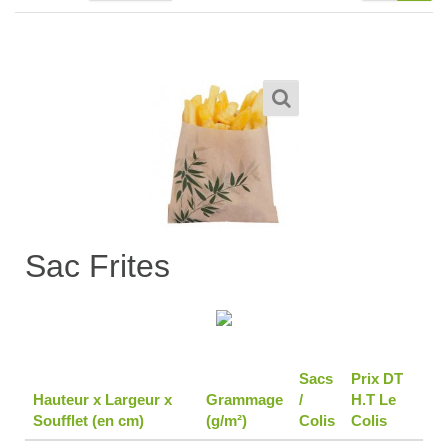
1,900
TND
–
Sac Frites
3,200
TND
Sacs
Prix DT
Hauteur x Largeur x
Grammage
/
H.T Le
Soufflet (en cm)
(g/m²)
Colis
Colis