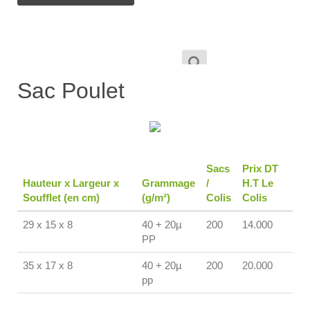
1,900
TND
–
Sac Poulet
20,000
TND
Sacs
Prix DT
Hauteur x Largeur x
Grammage
/
H.T Le
Soufflet (en cm)
(g/m²)
Colis
Colis
29 x 15 x 8
40 + 20µ
200
14.000
PP
35 x 17 x 8
40 + 20µ
200
20.000
pp