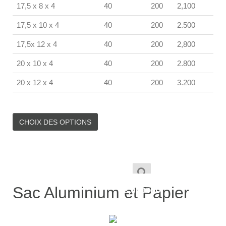
17,5 x 8 x 4
40
200
2,100
17,5 x 10 x 4
40
200
2.500
17,5x 12 x 4
40
200
2,800
20 x 10 x 4
40
200
2.800
20 x 12 x 4
40
200
3.200
CHOIX DES OPTIONS
1,900
TND
–
Sac Aluminium et Papier
8,000
TND