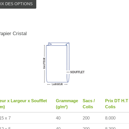
IX DES OPTIONS
apier Cristal
eur x Largeur x Soufflet
Grammage
Sacs /
Prix DT H.T
cm)
(g/m²)
Colis
Colis
15 x 7
40
200
8.000
12 x 5
40
200
8.300