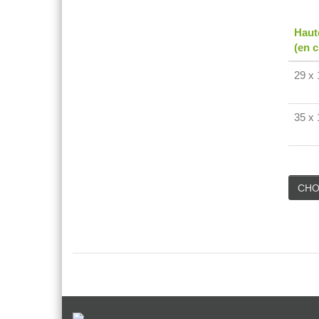
Haut
(en 
29 x 
35 x 
CHO