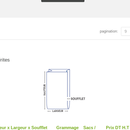
pagination:
9
rites
eur x Largeur x Soufflet
Grammage
Sacs /
Prix DT H.T