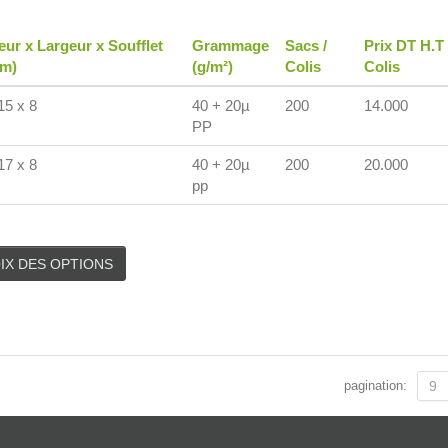
eur x Largeur x Soufflet
Grammage
Sacs /
Prix DT H.T
cm)
(g/m²)
Colis
Colis
15 x 8
40 + 20µ
200
14.000
PP
17 x 8
40 + 20µ
200
20.000
pp
IX DES OPTIONS
pagination:
9