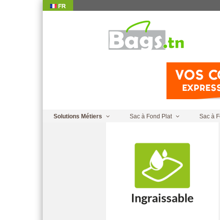
Home
|
Sac Ingraissable
Solutions Métiers
Sac à Fond Plat
Sac à F