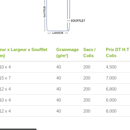
eur x Largeur x Soufflet
Grammage
Sacs /
Prix DT H.T
cm)
(g/m²)
Colis
Colis
10 x 4
40
200
4.500
15 x 7
40
200
7.000
12 x 4
40
200
6,800
10 x 4
40
200
6.000
12 x 4
40
200
8.000