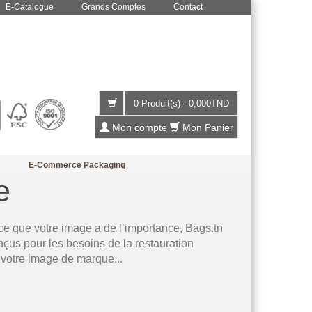
E-Catalogue
Grands Comptes
Contact
0 Produit(s)
-
0,000
TND
Mon compte
Mon Panier
E-Commerce Packaging
e
ce que votre image a de l’importance, Bags.tn
çus pour les besoins de la restauration
r votre image de marque...