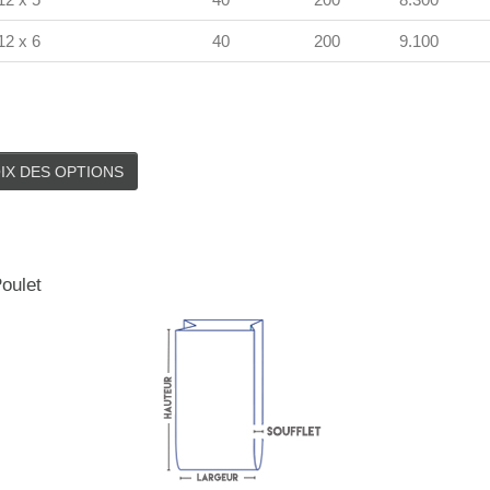
12 x 6
40
200
9.100
IX DES OPTIONS
oulet