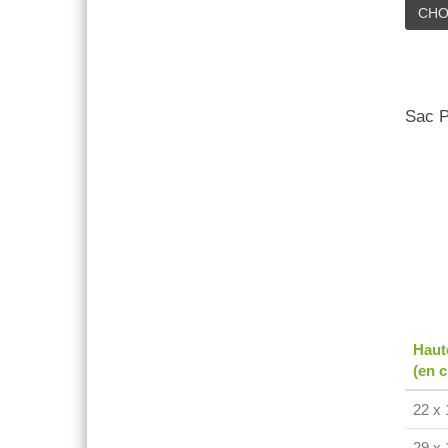
CHO
Sac P
Haut
(en 
22 x 
29 x 