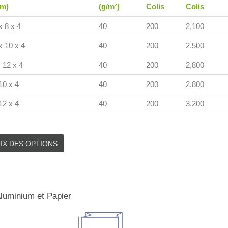
cm)
(g/m²)
Colis
Colis
x 8 x 4
40
200
2,100
x 10 x 4
40
200
2.500
 12 x 4
40
200
2,800
10 x 4
40
200
2.800
12 x 4
40
200
3.200
IX DES OPTIONS
luminium et Papier