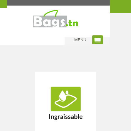
Home
|
Sac Ingraissable
MENU