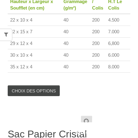
Hauteur x Largeur x
Grammage
/
H.T Le
Soufflet (en cm)
(g/m²)
Colis
Colis
22 x 10 x 4
40
200
4.500
22 x 15 x 7
40
200
7.000
29 x 12 x 4
40
200
6,800
30 x 10 x 4
40
200
6.000
35 x 12 x 4
40
200
8.000
CHOIX DES OPTIONS
1,900
TND
–
Sac Papier Cristal
9,100
TND