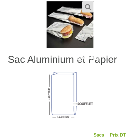
1,900
TND
–
Sac Aluminium et Papier
8,000
TND
Sacs
Prix DT