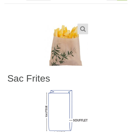
1,900
TND
–
Sac Frites
3,200
TND