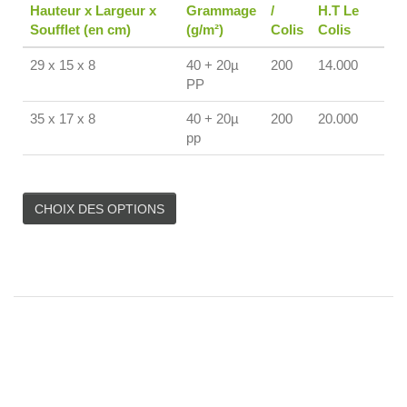
Hauteur x Largeur x
Grammage
/
H.T Le
Soufflet (en cm)
(g/m²)
Colis
Colis
29 x 15 x 8
40 + 20µ
200
14.000
PP
35 x 17 x 8
40 + 20µ
200
20.000
pp
CHOIX DES OPTIONS