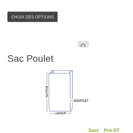
CHOIX DES OPTIONS
1,900
TND
–
Sac Poulet
20,000
TND
Sacs
Prix DT