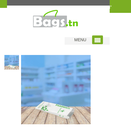
Home
|
Sac Pharmacie Standard
|
Sac Pharmacie SPOT “Extra Small”
MENU
9,500
TND