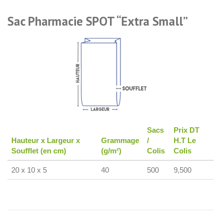
Sac Pharmacie SPOT “Extra Small”
Sacs
Prix DT
Hauteur x Largeur x
Grammage
/
H.T Le
Soufflet (en cm)
(g/m²)
Colis
Colis
20 x 10 x 5
40
500
9,500