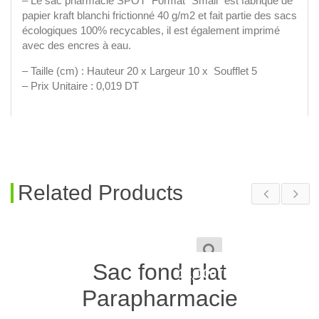
– Le sac pharmacie SPOT Format “Small” est fabriqué de
papier kraft blanchi frictionné 40 g/m2 et fait partie des sacs
écologiques 100% recycables, il est également imprimé
avec des encres à eau.
– Taille (cm) : Hauteur 20 x Largeur 10 x Soufflet 5
– Prix Unitaire : 0,019 DT
Related Products
1,850
TND
–
Sac fond plat
11,000
TND
Parapharmacie