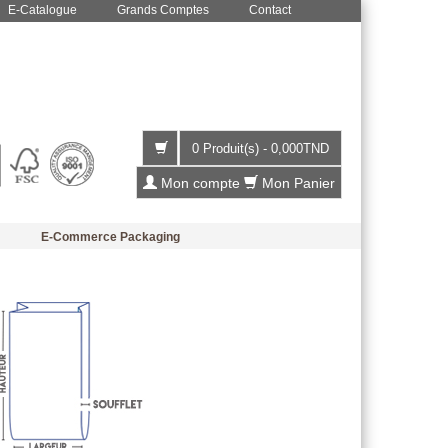
E-Catalogue
Grands Comptes
Contact
0 Produit(s)
-
0,000
TND
Mon compte
Mon Panier
E-Commerce Packaging