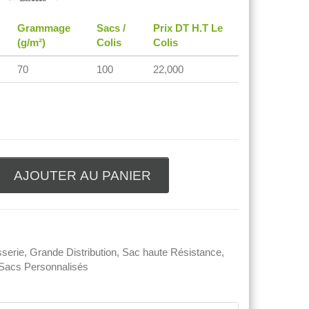
Grammage
Sacs /
Prix DT H.T Le
(g/m²)
Colis
Colis
70
100
22,000
AJOUTER AU PANIER
sserie
,
Grande Distribution
,
Sac haute Résistance
,
Sacs Personnalisés