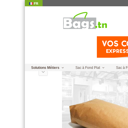
Home
|
Sacs Personnalisés
|
Sac à
Pain Refermable
Solutions Métiers
Sac à Fond Plat
Sac à F