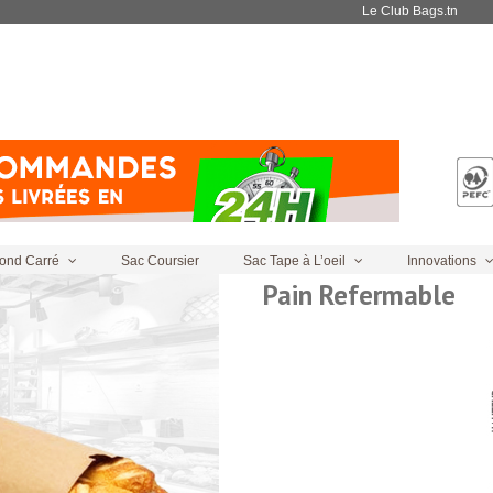
Le Club Bags.tn
Sac À
ond Carré
Sac Coursier
Sac Tape à L’oeil
Innovations
Pain Refermable